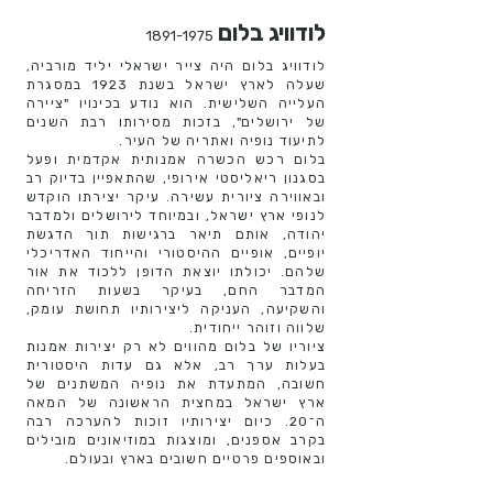
לודוויג בלום
1891-1975
לודוויג בלום היה צייר ישראלי יליד מורביה,
שעלה לארץ ישראל בשנת 1923 במסגרת
העלייה השלישית. הוא נודע בכינויו "ציירה
של ירושלים", בזכות מסירותו רבת השנים
לתיעוד נופיה ואתריה של העיר.
בלום רכש הכשרה אמנותית אקדמית ופעל
בסגנון ריאליסטי אירופי, שהתאפיין בדיוק רב
ובאווירה ציורית עשירה. עיקר יצירתו הוקדש
לנופי ארץ ישראל, ובמיוחד לירושלים ולמדבר
יהודה, אותם תיאר ברגישות תוך הדגשת
יופיים, אופיים ההיסטורי והייחוד האדריכלי
שלהם. יכולתו יוצאת הדופן ללכוד את אור
המדבר החם, בעיקר בשעות הזריחה
והשקיעה, העניקה ליצירותיו תחושת עומק,
שלווה וזוהר ייחודית.
ציוריו של בלום מהווים לא רק יצירות אמנות
בעלות ערך רב, אלא גם עדות היסטורית
חשובה, המתעדת את נופיה המשתנים של
ארץ ישראל במחצית הראשונה של המאה
ה־20. כיום יצירותיו זוכות להערכה רבה
בקרב אספנים, ומוצגות במוזיאונים מובילים
ובאוספים פרטיים חשובים בארץ ובעולם.