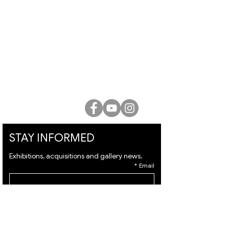
גלריית לוסיאן קריאף
המלך דוד 21, ירושלים |
02-6251049
office@lucienkriefgallery.com
STAY INFORMED
Exhibitions, acquisitions and gallery news.
*
Email
Subscribe
I want to subscribe to your mailing list and I 
agree to the 
terms
 & 
privacy policy.