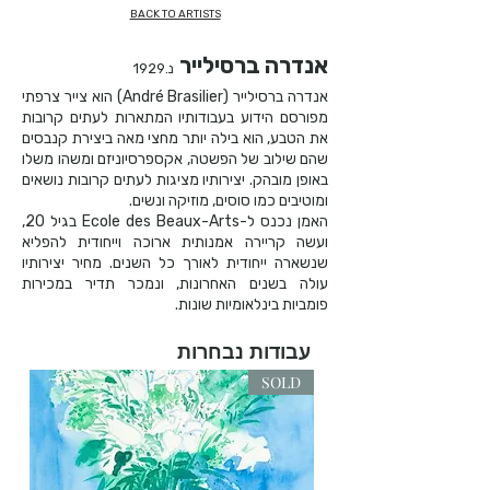
BACK TO ARTISTS
אנדרה ברסילייר
נ.1929
אנדרה ברסילייר (​André Brasilier) הוא צייר צרפתי
מפורסם הידוע בעבודותיו המתארות לעתים קרובות
את הטבע, הוא בילה יותר מחצי מאה ביצירת קנבסים
שהם שילוב של הפשטה, אקספרסיוניזם ומשהו משלו
באופן מובהק. יצירותיו מציגות לעתים קרובות נושאים
ומוטיבים כמו סוסים, מוזיקה ונשים.
האמן נכנס ל-Ecole des Beaux-Arts בגיל 20,
ועשה קריירה אמנותית ארוכה וייחודית להפליא
שנשארה ייחודית לאורך כל השנים. מחיר יצירותיו
עולה בשנים האחרונות, ונמכר תדיר במכירות
פומביות בינלאומיות שונות.
עבודות נבחרות
SOLD