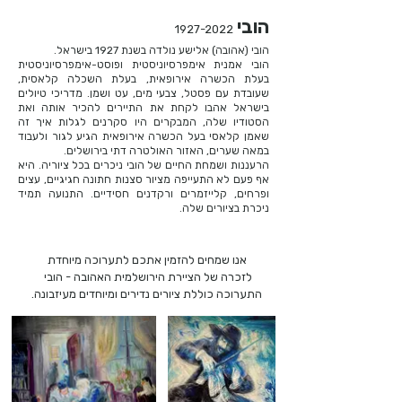
הובי
1927-2022
הובי (אהובה) אלישע נולדה בשנת 1927 בישראל.
הובי אמנית אימפרסיוניסטית ופוסט-אימפרסיוניסטית
בעלת הכשרה אירופאית, בעלת השכלה קלאסית,
שעובדת עם פסטל, צבעי מים, עט ושמן. מדריכי טיולים
בישראל אהבו לקחת את התיירים להכיר אותה ואת
הסטודיו שלה, המבקרים היו סקרנים לגלות איך זה
שאמן קלאסי בעל הכשרה אירופאית הגיע לגור ולעבוד
במאה שערים, האזור האולטרה דתי בירושלים.
הרעננות ושמחת החיים של הובי ניכרים בכל ציוריה. היא
אף פעם לא התעייפה מציור סצנות חתונה חגיגיים, עצים
ופרחים, קלייזמרים ורקדנים חסידיים. התנועה תמיד
ניכרת בציורים שלה.
אנו שמחים להזמין אתכם לתערוכה מיוחדת
לזכרה של הציירת הירושלמית האהובה - הובי
התערוכה כוללת ציורים נדירים ומיוחדים מעיזבונה.