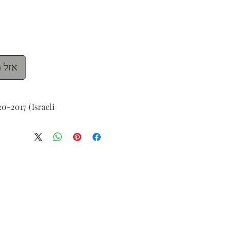
אזל 
0-2017 (Israeli)
6 in.)
ned and titled on the reverse