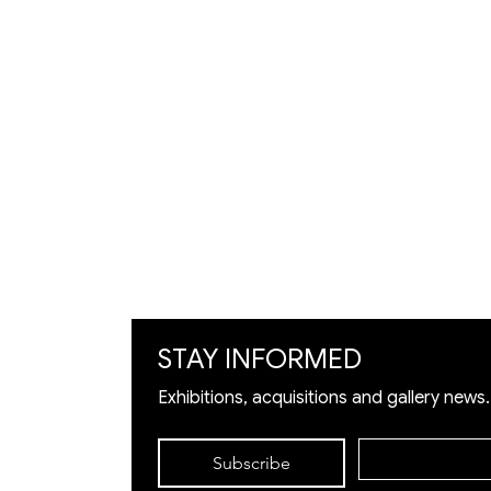
| 02-
625104
9
Artists
Exhibition
Artworks
Art Visualization
​Restoration
STAY INFORMED
Exhibitions, acquisitions and gallery news.
Subscribe