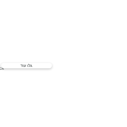
גלו עוד.
אנא
המלך דוד
21, ירושלים |
02-6251049