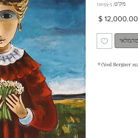
מק"ט: 12033-5
מחיר
מהמלאי
Yosl Bergner 192
A girl with a flowers
oil on canvas
50 x 40 cm (20 x 1
signed lower left, sig