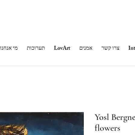
In
צרו קשר
אמנים
LovArt
תערוכות
מי אנחנו
Yosl Bergne
flowers