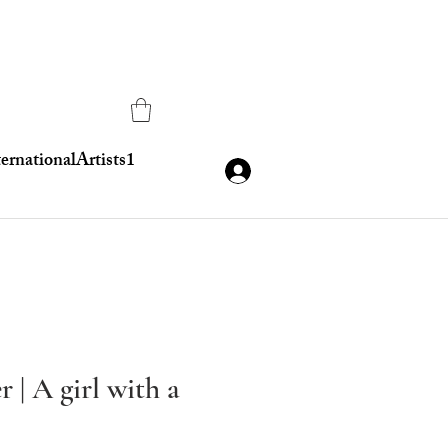
ternationalArtists1
r | A girl with a