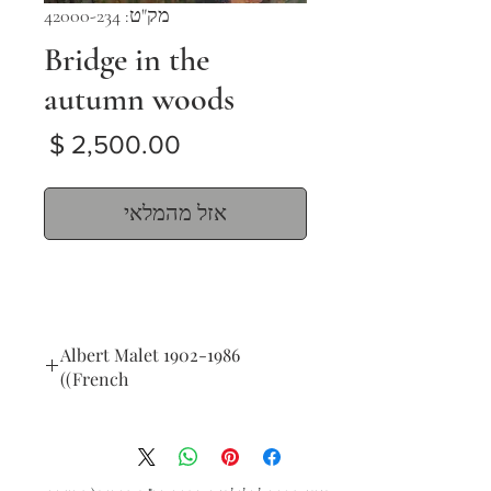
מק"ט: 42000-234
Bridge in the
autumn woods
מחיר
אזל מהמלאי
Albert Malet 1902-1986
(French)
Bridge in the autumn woods
oi on canvas
60 x 73 cm (23 x 28 in.)
signed lower left