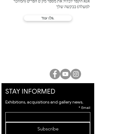
אנא הקפד לכלול את מספר מק"ט הפריט (המוזכר
למעלה) בבקשה שלך
גלו עוד.
גלריית לוסיאן קריאף
המלך דוד 21, ירושלים |
02-6251049
office@lucienkriefgallery.com
STAY INFORMED
Exhibitions, acquisitions and gallery news.
*
Email
Subscribe