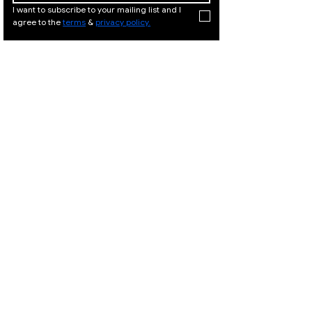
I want to subscribe to your mailing list and I 
agree to the 
terms
 & 
privacy policy.
המלך דוד
המלך
21, ירושלים
דוד 21,
|
02-
ירושלים
02-
|
6251049
625104
9
המלך דוד 21, ירושלים |
Israeli Artists
02-6251049
International Artists
Judaica & Jewish Art
המלך דוד 21,
ירושלים |
02-
Marc Chagall
6251049
Moise Kisling
Keith Haring
Bernard Buffet
Mane Katz
Yaacov Agam
Menashe Kadishman