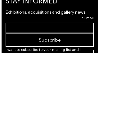
STAY INFORMED
Exhibitions, acquisitions and gallery news.
*
Email
Subscribe
I want to subscribe to your mailing list and I 
agree to the 
terms
 & 
privacy policy.
המלך דוד
המלך
21, ירושלים
דוד 21,
|
02-
ירושלים
02-
|
6251049
625104
9
המלך דוד 21, ירושלים |
Israeli Artists
02-6251049
International Artists
Judaica & Jewish Art
המלך דוד 21,
ירושלים |
02-