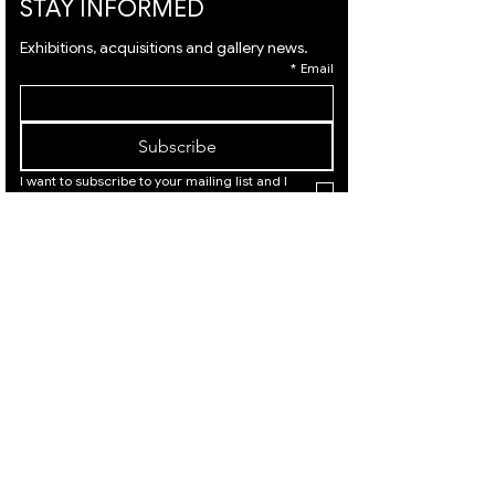
STAY INFORMED
Exhibitions, acquisitions and gallery news.
*
Email
Subscribe
I want to subscribe to your mailing list and I 
agree to the 
terms
 & 
privacy policy.
המלך דוד
המלך
21, ירושלים
דוד 21,
|
02-
ירושלים
02-
|
6251049
625104
9
המלך דוד 21, ירושלים |
Israeli Artists
02-6251049
International Artists
Judaica & Jewish Art
המלך דוד 21,
ירושלים |
02-