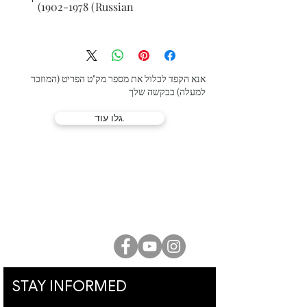
1902-1978 (Russian)
Femme au chapeau fleuri
oil on canvas
signed upper left
60 x 80½ cm (23 x 31 in.)
אנא הקפד לכלול את מספר מק"ט הפריט (המוזכר
למעלה) בבקשה שלך
Provenance: Geneva, 1969 (inscribed
גלו עוד.
on the reverse).
גלריית לוסיאן קריאף
המלך דוד 21, ירושלים |
02-6251049
office@lucienkriefgallery.com
STAY INFORMED