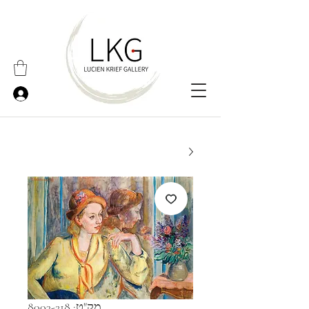
מק"ט: 8003-218