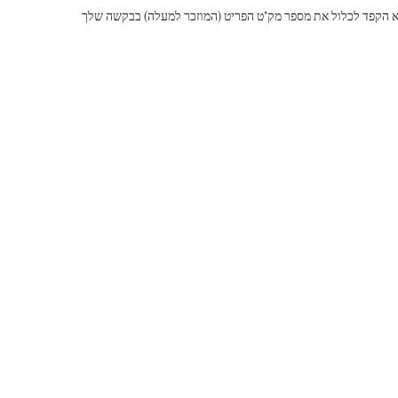
 הקפד לכלול את מספר מק"ט הפריט (המוזכר למעלה) בבקשה שלך
המלך
גלריית לוס
דוד 21,
ירושלים
| 02-
625104
9
Artists
Exhibition
Artworks
Art Visualization
​Restoration