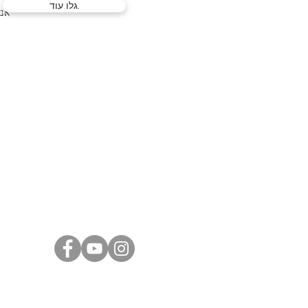
גלו עוד.
אנא
המלך דוד
21, ירושלים |
02-6251049
Israeli Artists
International Artists
Judaica & Jewish Art
Marc Chagall