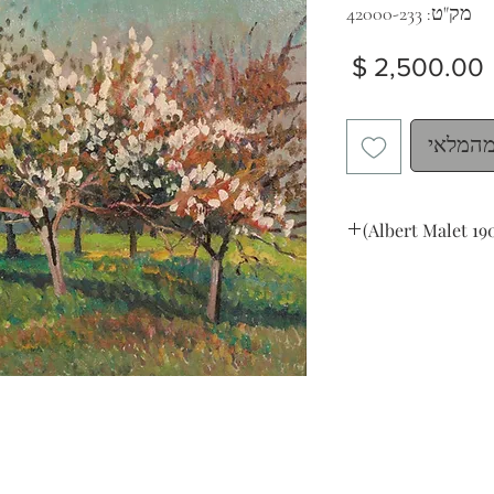
מק"ט: 42000-233
מחיר
מהמלאי
Albert Malet 19
Garden in bloom
oil on canvas
46 x 55 cm (18 x 21 in.)
signed lower left