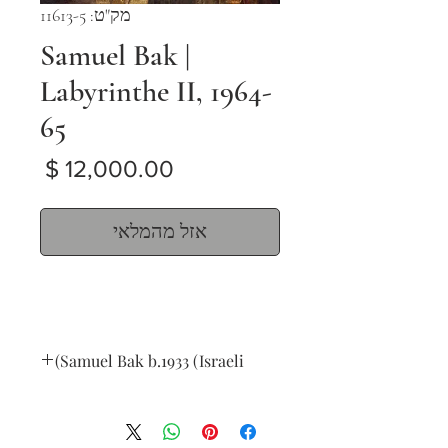
מק"ט: 11613-5
Samuel Bak |
Labyrinthe II, 1964-
65
מחיר
אזל מהמלאי
Samuel Bak b.1933 (Israeli)
Labyrinthe II, 1964-65
oil on canvas
95 x 115 cm (37 x 45 in.)