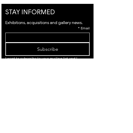
STAY INFORMED
Exhibitions, acquisitions and gallery news.
*
Email
Subscribe
I want to subscribe to your mailing list and I 
agree to the 
terms
 & 
privacy policy.
המלך דוד
המלך
21, ירושלים
דוד 21,
|
02-
ירושלים
02-
|
6251049
625104
9
המלך דוד 21, ירושלים |
Israeli Artists
02-6251049
International Artists
Judaica & Jewish Art