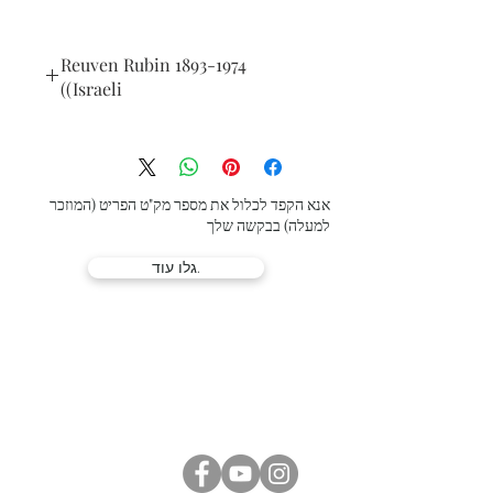
Reuven Rubin 1893-1974
(Israeli)
Rider with bouquet, 1962
oil on canvas
116 x 92 cm (45 x 36 in.)
signed lower left
אנא הקפד לכלול את מספר מק"ט הפריט (המוזכר
למעלה) בבקשה שלך
גלו עוד.
גלריית לוסיאן קריאף
המלך דוד 21, ירושלים |
02-6251049
office@lucienkriefgallery.com