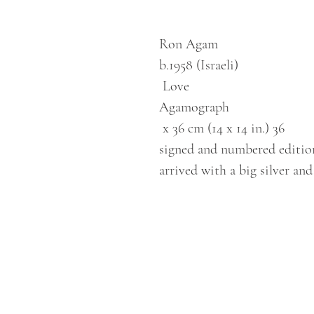
Ron Agam
b.1958 (Israeli)
Love
Agamograph
36 x 36 cm (14 x 14 in.)
signed and numbered editio
arrived with a big silver and