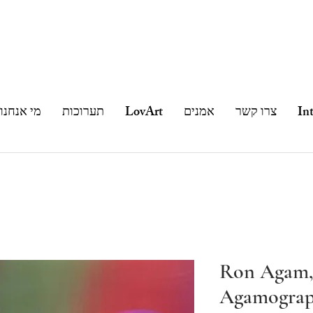
In
צרו קשר
אמנים
LovArt
תערוכות
מי אנחנו
Ron Agam,
Agamogra