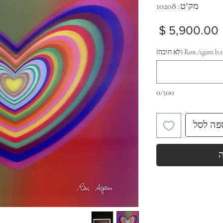
מק"ט: 10208
מחיר
Ron Ag (לא חובה)
0/500
פה לסל
ה