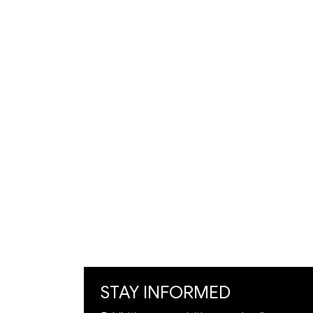
המלך
גלריית לוס
דוד 21,
ירושלים
| 02-
625104
9
Artists
Exhibition
Artworks
Art Visualization
​Restoration
STAY INFORMED