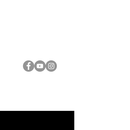
המלך דוד
21, ירושלים |
02-6251049
Israeli Artists
International Artists
Judaica & Jewish Art
Marc Chagall
Moise Kisling
Keith Haring
Bernard Buffet
Mane Katz
Yaacov Agam