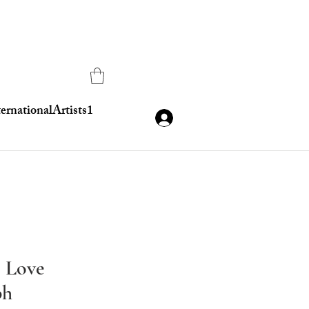
ternationalArtists1
 Love
ph