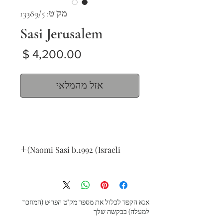
מק"ט: 13389/5
Sasi Jerusalem
מחיר
אזל מהמלאי
Naomi Sasi b.1992 (Israeli)
Jerusalem
oil on canvas
78 X 104 cm
signed lower right
אנא הקפד לכלול את מספר מק"ט הפריט (המוזכר
למעלה) בבקשה שלך