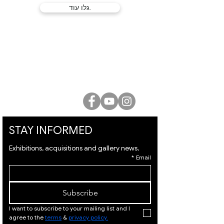
גלו עוד.
גלריית לוסיאן קריאף
המלך דוד 21, ירושלים |
02-6251049
office@lucienkriefgallery.com
STAY INFORMED
Exhibitions, acquisitions and gallery news.
*
Email
Subscribe
I want to subscribe to your mailing list and I 
agree to the 
terms
 & 
privacy policy.