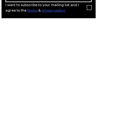
I want to subscribe to your mailing list and I 
agree to the 
terms
 & 
privacy policy.
המלך דוד
המלך
21, ירושלים
דוד 21,
|
02-
ירושלים
02-
|
6251049
625104
9
המלך דוד 21, ירושלים |
Israeli Artists
02-6251049
International Artists
Judaica & Jewish Art
המלך דוד 21,
ירושלים |
02-
Marc Chagall
6251049
Moise Kisling
Keith Haring
Bernard Buffet
Mane Katz
Yaacov Agam
Menashe Kadishman