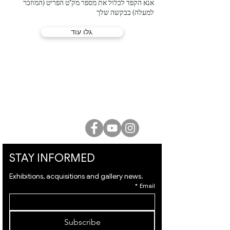
signed lower right, signed and titled on
אנא הקפד לכלול את מספר מק"ט הפריט (המוזכר
the reverse
למעלה) בבקשה שלך
גלו עוד.
Provenance: Private collection, Maimi.
גלריית לוסיאן קריאף
המלך דוד 21, ירושלים |
02-6251049
office@lucienkriefgallery.com
STAY INFORMED
Exhibitions, acquisitions and gallery news.
*
Email
Subscribe