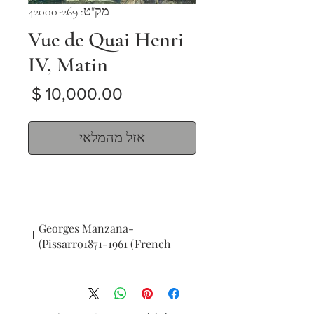
מק"ט: 42000-269
Vue de Quai Henri
IV, Matin
מחיר
אזל מהמלאי
Georges Manzana-
Pissarro1871-1961 (French)
Vue de Quai Henri IV, Matin
oil on cardboard
38 x 46 cm (15 x 18 in.)