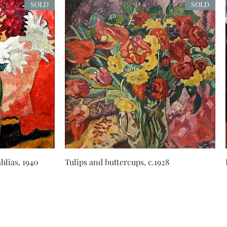
SOLD
SOLD
hlias, 1940
Tulips and buttercups, c.1928
המלך