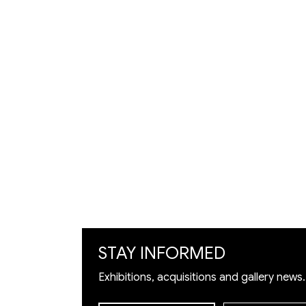
גלריית לוס
דוד 21,
ירושלים
| 02-
625104
9
Artists
Exhibition
Artworks
Art Visualization
​Restoration
STAY INFORMED
Exhibitions, acquisitions and gallery news.