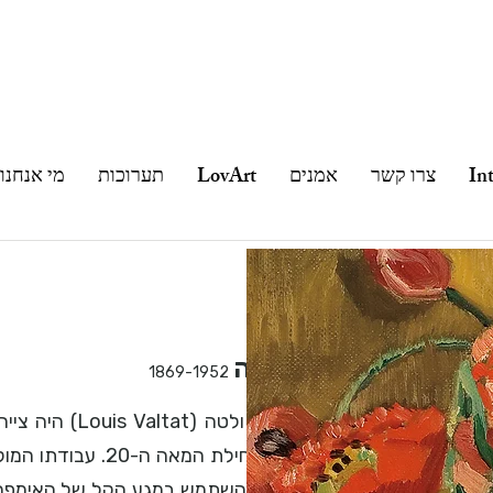
In
צרו קשר
אמנים
LovArt
תערוכות
מי אנחנו
לואיס ולטה
1869-1952
​לואיס ולטה (
של תחילת המאה ה-0
רחוב, השתמש במגע הקל של האימפרסיו