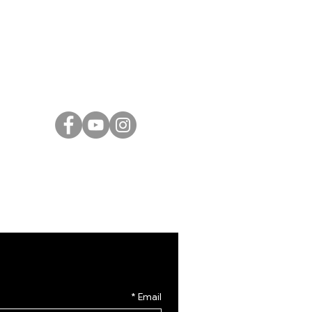
21, ירושלים |
02-6251049
Israeli Artists
International Artists
Judaica & Jewish Art
Marc Chagall
Moise Kisling
Keith Haring
Bernard Buffet
Mane Katz
Yaacov Agam
Menashe Kadishman
*
Email