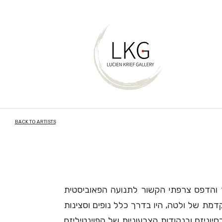
BACK TO ARTISTS
Louis Valtat) היה צייר והדפס צרפתי הקשור לתנועה הפאוביסטית
2. עבודתו המוקדמת של ולטה, היו בדרך כלל נופים וסצינות
ניזם ובנקודות הצבעוניות של הפוינטיליזם