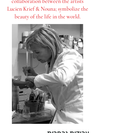
collaboration between the artists
Lucien Krief & Nouna; symbolize the
beauty of the life in the world.