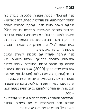
נונה
נ.1958
נונה (Nouna) פסלת ואמנית פלסטית, בוגרת בית
הספר הגבוה לאמנויות מודרניות בפריז, דניז בנארוש -
הידועה בשמה השני נונה עסקה בתחילה בעיצוב
ובקישוט בסביבה תעשייתית ומסחרית. בשנות ה־90
נשאבה לעולם הפיסול. היא הצטרפה למספר סדנאות
בהן חקרה מגוון רחב של סגנונות, ובהמשך למדה גם
בבית הספר "בול", מה שחיזק את תשוקתה הבלתי
פוסקת להתפתחות אמנותית.
נונה שיתפה פעולה עם סוכנות ליצירת גביעים
אמנותיים, במקביל להמשך יצירתה האישית. היא
חתומה על מספר יצירות בהשראת צילומי פרסום
אמנותיים: אשת הצדף (2000), אשת הבושם, ובהמשך
גם חי (החיים), לב, שלום, לאב (אהבה). אף שפיסלה
מספר דימויים עירומים אקדמיים, יצר היצירה שבה דחף
אותה לעבר עשייה חופשית לחלוטין, בהשראת האמנות
העכשווית. אז החליטה לחתום על יצירותיה בשמה השני
– נונה.
"מהאדמה הטהורה נולדות הפסלים שלי. אני עובדת עם
מודלים חיים שמעוררים בי את הצורות, הקווים
והקימורים", מסבירה האמנית. היא מוסיפה: