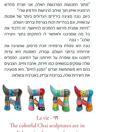
"מתוך התנועות המרגשות האלה, אני יוצרת מחדש
הרמוניה ואיזון תוך שילוב הרגישות והדמיון שלי."
כיום, נונה מציגה בירידים הגדולים ביותר של אמנות
עכשווית, וגם בגלריות רבות בצרפת וברחבי העולם.
"להיות אמנית פירושו להסכים להיחשף. זה ללכוד את
כל מה שסביבנו ולאפשר לו להתקיים בתוך היצירה
שלנו." – נונה
נונה היא פסלת צרפתייה זוכת פרסים, שהציגה את
יצירותיה ברחבי העולם. עבורה, האמנות היא עדות
לזמננו וגם שומרת על חירותנו ועל דמיוננו. הפסלים
שלה עוסקים בנושאים כמו חירות, אהבה וחיים. הצבעים
בהם היא משתמשת יוצרים "המנון לחיים". היא מטעינה
את היצירות שלה, בברונזה וברזין, באנרגיה ובשלווה.
La vie - חי
The colorful Chai sculptures are in